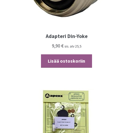
Adapteri Din-Yoke
9,90
€
sis. alv 25,5
Lisää ostoskoriin