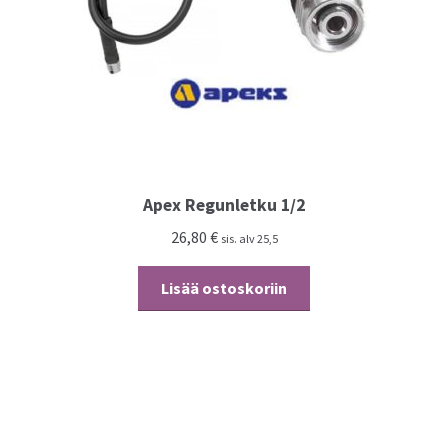
Apex Regunletku 1/2
26,80
€
sis. alv 25,5
Lisää ostoskoriin