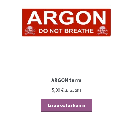
ARGON tarra
5,00
€
sis. alv 25,5
Lisää ostoskoriin