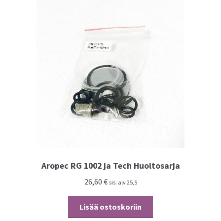
Aropec RG 1002 ja Tech Huoltosarja
26,60
€
sis. alv 25,5
Lisää ostoskoriin