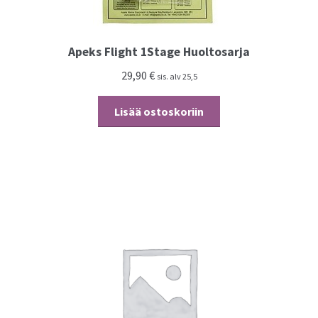
Apeks Flight 1Stage Huoltosarja
29,90
€
sis. alv 25,5
Lisää ostoskoriin