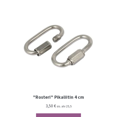
”Rosteri” Pikaliitin 4 cm
3,50
€
sis. alv 25,5