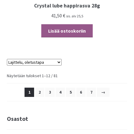
Crystal lube happirasva 28g
41,50
€
sis. alv 25,5
Lisää ostoskoriin
Näytetään tulokset 1–12 / 81
1
2
3
4
5
6
7
→
Osastot