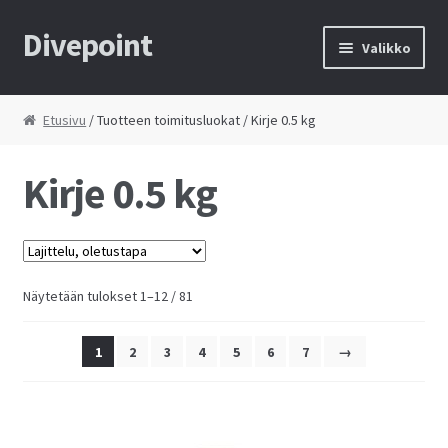
Divepoint
Siirry
Siirry
Valikko
navigointiin
sisältöön
Etusivu
Etusivu
/ Tuotteen toimitusluokat / Kirje 0.5 kg
Tietosuojaseloste
Kirje 0.5 kg
Toimitusehdot
Yhteystiedot
Näytetään tulokset 1–12 / 81
Kauppa
1
2
3
4
5
6
7
→
Huolto
Ostoskori