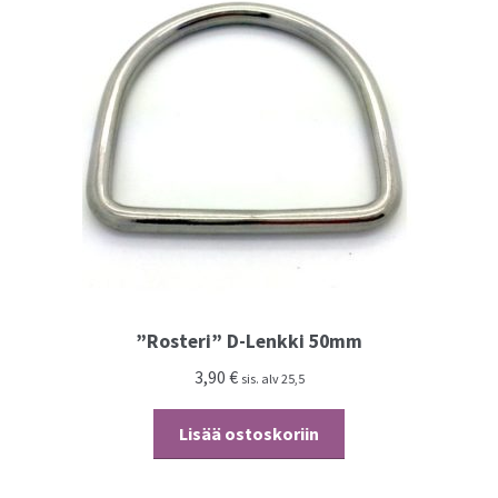
Kassalle
”Rosteri” D-Lenkki 50mm
3,90
€
sis. alv 25,5
Lisää ostoskoriin