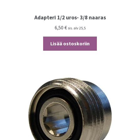
Adapteri 1/2 uros- 3/8 naaras
6,50
€
sis. alv 25,5
Lisää ostoskoriin