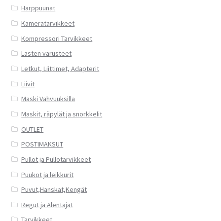
Harppuunat
Kameratarvikkeet
Kompressori Tarvikkeet
Lasten varusteet
Letkut, Liittimet, Adapterit
Liivit
Maski Vahvuuksilla
Maskit, räpylät ja snorkkelit
OUTLET
POSTIMAKSUT
Pullot ja Pullotarvikkeet
Puukot ja leikkurit
Puvut,Hanskat,Kengät
Regut ja Alentajat
Tarvikkeet