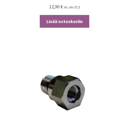
12,90
€
sis. alv 25,5
Lisää ostoskoriin