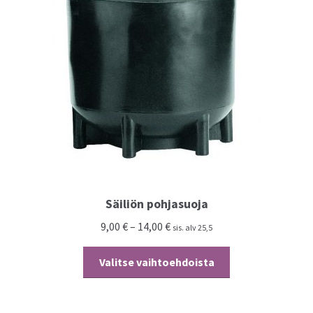
Säiliön pohjasuoja
9,00
€
–
14,00
€
sis. alv 25,5
Tällä
Valitse vaihtoehdoista
tuotteella
on
useampi