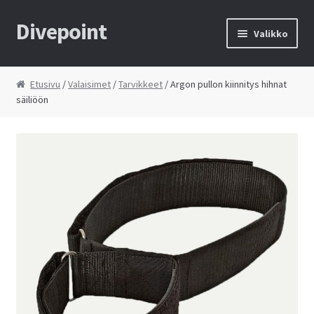
Divepoint
Siirry
Siirry
Valikko
navigointiin
sisältöön
Etusivu
Etusivu
/
Valaisimet
/
Tarvikkeet
/ Argon pullon kiinnitys hihnat
säiliöön
Tietosuojaseloste
Toimitusehdot
Yhteystiedot
Kauppa
Huolto
Ostoskori