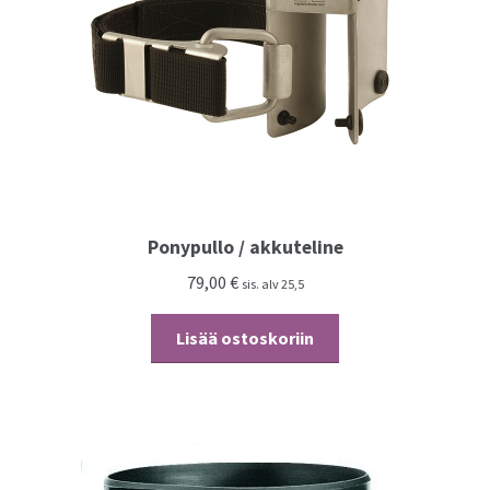
Ponypullo / akkuteline
79,00
€
sis. alv 25,5
Lisää ostoskoriin