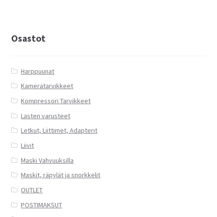
muunnelma.
Voit
tehdä
Osastot
valinnat
tuotteen
sivulla.
Harppuunat
Kameratarvikkeet
Kompressori Tarvikkeet
Lasten varusteet
Letkut, Liittimet, Adapterit
Liivit
Maski Vahvuuksilla
Maskit, räpylät ja snorkkelit
OUTLET
POSTIMAKSUT