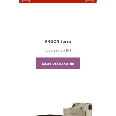
ARGON tarra
5,00
€
sis. alv 25,5
Lisää ostoskoriin