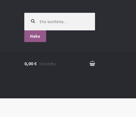
Etsi:
Haku
0,00 €
0 tuotetta