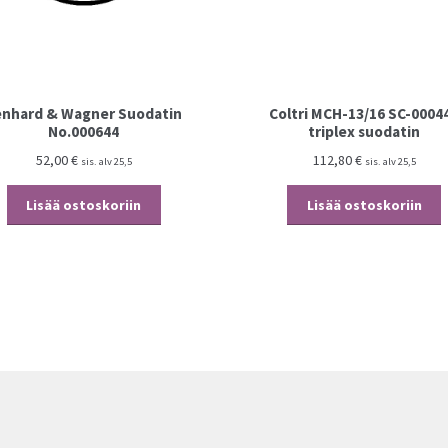
enhard & Wagner Suodatin
Coltri MCH-13/16 SC-0004
No.000644
triplex suodatin
52,00
€
112,80
€
sis. alv 25,5
sis. alv 25,5
Lisää ostoskoriin
Lisää ostoskoriin