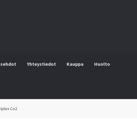
usehdot
Yhteystiedot
Kauppa
Huolto
hteystiedot
Kauppa
Huolto
Ostoskori
Kassalle
riplex Co2