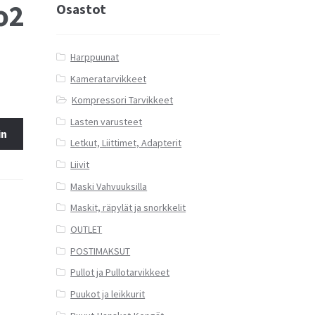
o2
Osastot
Harppuunat
Kameratarvikkeet
Kompressori Tarvikkeet
Lasten varusteet
in
Letkut, Liittimet, Adapterit
Liivit
Maski Vahvuuksilla
Maskit, räpylät ja snorkkelit
OUTLET
POSTIMAKSUT
Pullot ja Pullotarvikkeet
Puukot ja leikkurit