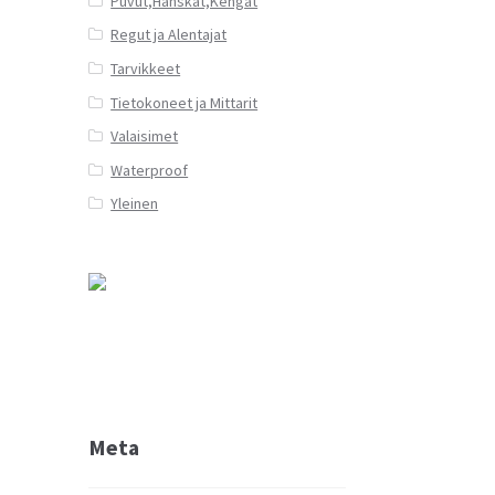
Puvut,Hanskat,Kengät
Regut ja Alentajat
Tarvikkeet
Tietokoneet ja Mittarit
Valaisimet
Waterproof
Yleinen
Meta