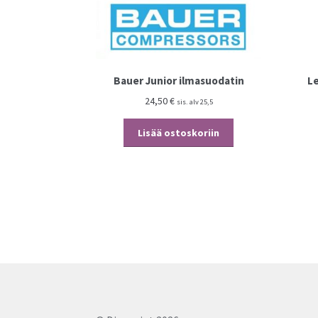
Bauer Junior ilmasuodatin
L
24,50
€
sis. alv 25,5
Lisää ostoskoriin