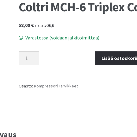
Coltri MCH-6 Triplex C
58,00
€
sis. alv 25,5
Varastossa (voidaan jälkitoimittaa)
Coltri
Lisää ostoskori
MCH-
6
Triplex
Co2
Osasto:
Kompressori Tarvikkeet
määrä
vaus