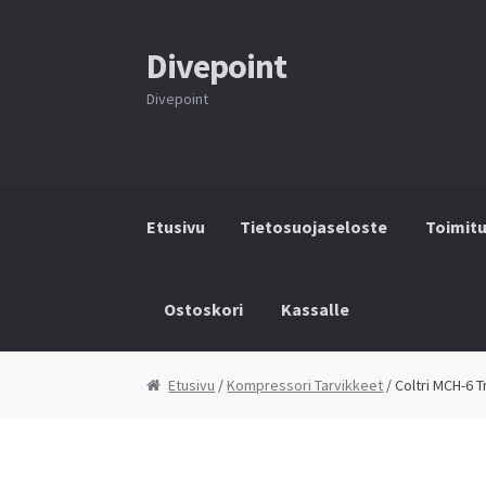
Divepoint
Siirry
Siirry
navigointiin
sisältöön
Divepoint
Etusivu
Tietosuojaseloste
Toimit
Ostoskori
Kassalle
Etusivu
Tietosuojaseloste
Toimitusehdot
Y
Etusivu
/
Kompressori Tarvikkeet
/ Coltri MCH-6 T