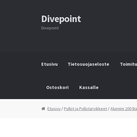
Divepoint
Siirry
Siirry
navigointiin
sisältöön
Divepoint
Etusivu
Tietosuojaseloste
Toimit
Ostoskori
Kassalle
Etusivu
Tietosuojaseloste
Toimitusehdot
Y
Etusivu
/
Pullot ja Pullotarvikkeet
/
Alumiini 200 Ba