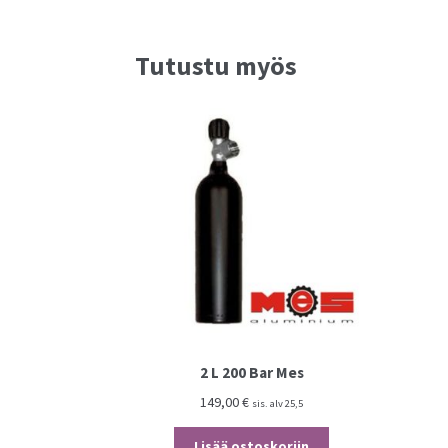
Tutustu myös
2 L 200 Bar Mes
149,00
€
sis. alv 25,5
Lisää ostoskoriin