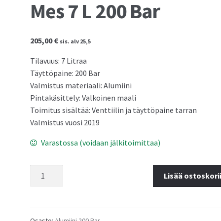
Mes 7 L 200 Bar
205,00
€
sis. alv 25,5
Tilavuus: 7 Litraa
Täyttöpaine: 200 Bar
Valmistus materiaali: Alumiini
Pintakäsittely: Valkoinen maali
Toimitus sisältää: Venttiilin ja täyttöpaine tarran
Valmistus vuosi 2019
Varastossa (voidaan jälkitoimittaa)
Mes
Lisää ostoskori
7
L
200
Bar
Osasto:
Alumiini 200 Bar