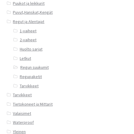
Puukot ja leikkurit
Puvut,Hanskat,Kengät
Regut ja Alentajat
1-vaiheet
2-vaiheet
Huolto sarjat
Letkut
Regun suukumit
Regupaketit
Tarvikkeet
Tarvikkeet
Tietokoneet ja Mittarit
Valaisimet
Waterproof
Yleinen