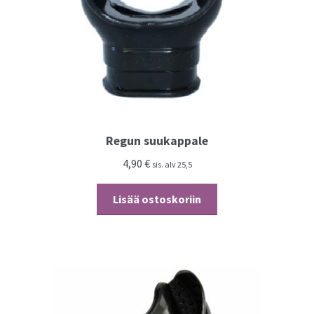
Regun suukappale
4,90
€
sis. alv 25,5
Lisää ostoskoriin