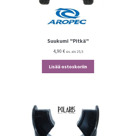
Suukumi ”Pitkä”
4,90
€
sis. alv 25,5
Lisää ostoskoriin