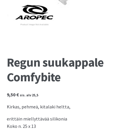
Kassalle
Regun suukappale
Comfybite
9,50
€
sis. alv 25,5
Kirkas, pehmeä, kitalaki heltta,
erittäin miellyttävää silikonia
Koko n. 25 x 13