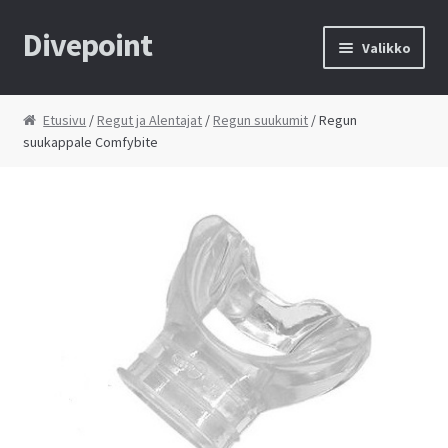
Divepoint
Siirry
Siirry
Valikko
navigointiin
sisältöön
Etusivu
Etusivu
/
Regut ja Alentajat
/
Regun suukumit
/ Regun
suukappale Comfybite
Tietosuojaseloste
Toimitusehdot
Yhteystiedot
Kauppa
Huolto
Ostoskori