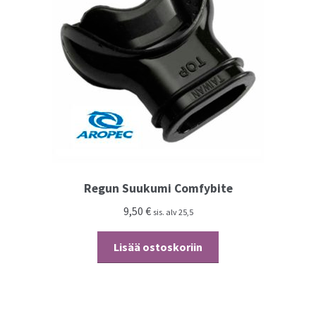
Regun Suukumi Comfybite
9,50
€
sis. alv 25,5
Lisää ostoskoriin