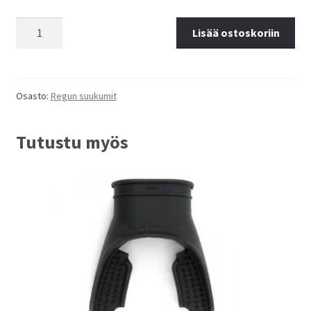
Regun
Lisää ostoskoriin
suukappale
Comfybite
määrä
Osasto:
Regun suukumit
Tutustu myös