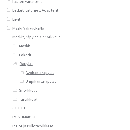
Lasten varusteet
Letkut, Liittimet, Adapterit
Liivit
Maski Vahvuuksilla
Maskit, räpylät ja snorkkelit
Maskit
Paketit
Räpylät
Avokantaräpylät
Umpikantaräpylät
Snorkkelit
Tarvikkeet
OUTLET
POSTIMAKSUT
Pullot ja Pullotarvikkeet