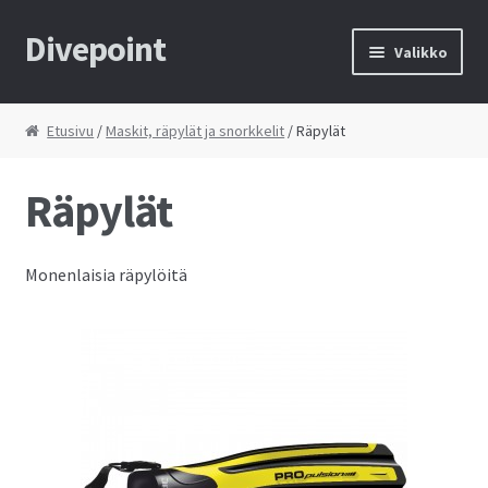
Divepoint
Siirry
Siirry
Valikko
navigointiin
sisältöön
Etusivu
Etusivu
/
Maskit, räpylät ja snorkkelit
/ Räpylät
Tietosuojaseloste
Räpylät
Toimitusehdot
Monenlaisia räpylöitä
Yhteystiedot
Kauppa
Huolto
Ostoskori