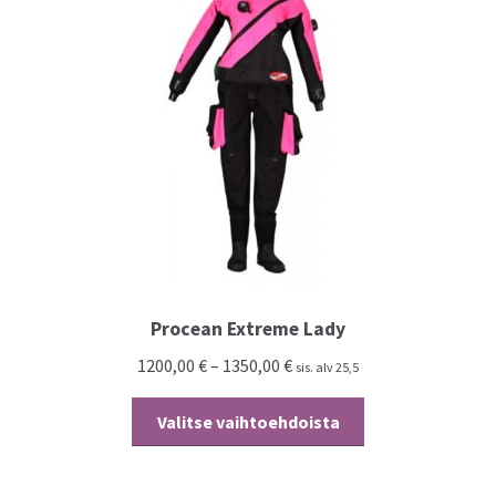
tehdä
valinnat
tuotteen
sivulla.
Procean Extreme Lady
1200,00
€
–
1350,00
€
sis. alv 25,5
Tällä
Valitse vaihtoehdoista
tuotteella
on
useampi