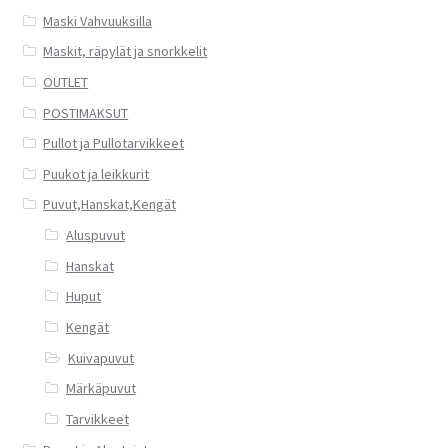
Maski Vahvuuksilla
Maskit, räpylät ja snorkkelit
OUTLET
POSTIMAKSUT
Pullot ja Pullotarvikkeet
Puukot ja leikkurit
Puvut,Hanskat,Kengät
Aluspuvut
Hanskat
Huput
Kengät
Kuivapuvut
Märkäpuvut
Tarvikkeet