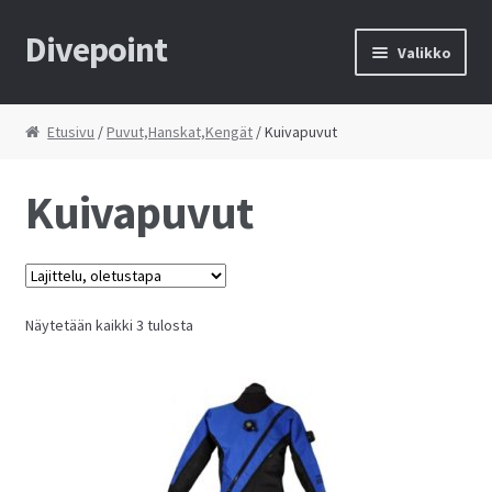
Divepoint
Siirry
Siirry
Valikko
navigointiin
sisältöön
Etusivu
Etusivu
/
Puvut,Hanskat,Kengät
/ Kuivapuvut
Tietosuojaseloste
Kuivapuvut
Toimitusehdot
Yhteystiedot
Näytetään kaikki 3 tulosta
Kauppa
Huolto
Ostoskori