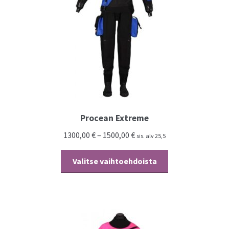
Kassalle
Procean Extreme
1300,00
€
–
1500,00
€
sis. alv 25,5
Tällä
Valitse vaihtoehdoista
tuotteella
on
useampi
muunnelma.
Voit