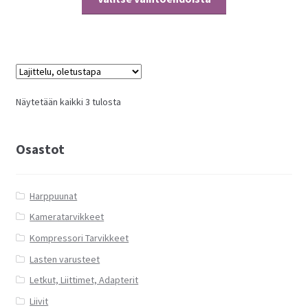
tuotteella
on
useampi
muunnelma.
Voit
tehdä
Näytetään kaikki 3 tulosta
valinnat
tuotteen
sivulla.
Osastot
Harppuunat
Kameratarvikkeet
Kompressori Tarvikkeet
Lasten varusteet
Letkut, Liittimet, Adapterit
Liivit