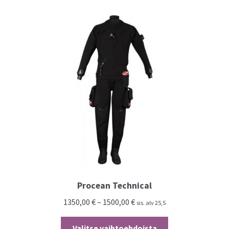
muunnelma.
Voit
tehdä
valinnat
tuotteen
sivulla.
Procean Technical
1350,00
€
–
1500,00
€
sis. alv 25,5
Tällä
Valitse vaihtoehdoista