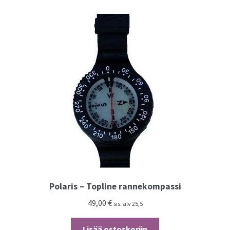
Polaris – Topline rannekompassi
49,00
€
sis. alv 25,5
Lisää ostoskoriin