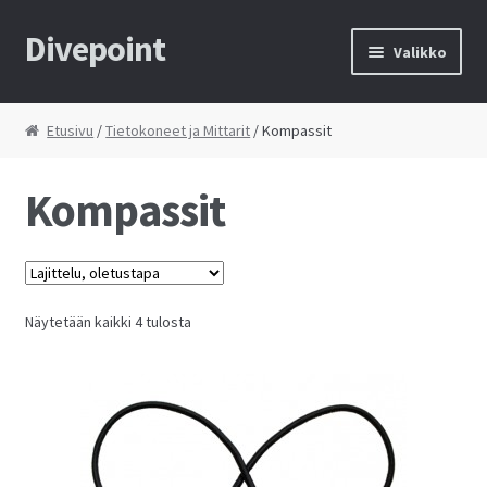
Divepoint
Siirry
Siirry
Valikko
navigointiin
sisältöön
Etusivu
Etusivu
/
Tietokoneet ja Mittarit
/ Kompassit
Tietosuojaseloste
Kompassit
Toimitusehdot
Yhteystiedot
Näytetään kaikki 4 tulosta
Kauppa
Huolto
Ostoskori