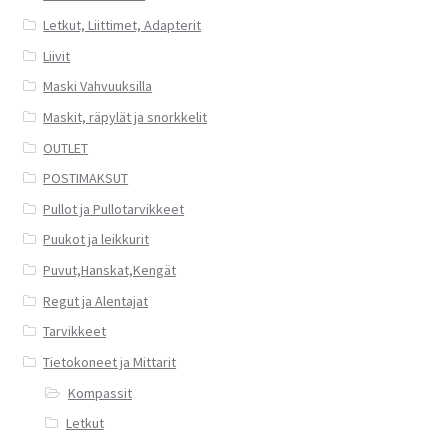
Letkut, Liittimet, Adapterit
Liivit
Maski Vahvuuksilla
Maskit, räpylät ja snorkkelit
OUTLET
POSTIMAKSUT
Pullot ja Pullotarvikkeet
Puukot ja leikkurit
Puvut,Hanskat,Kengät
Regut ja Alentajat
Tarvikkeet
Tietokoneet ja Mittarit
Kompassit
Letkut