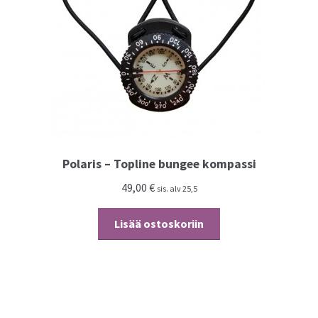
Kassalle
Polaris – Topline bungee kompassi
49,00
€
sis. alv 25,5
Lisää ostoskoriin