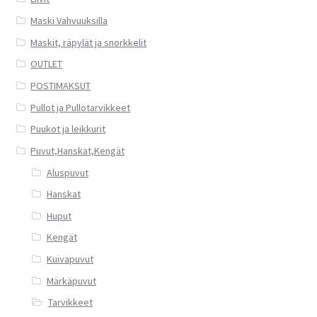
Maski Vahvuuksilla
Maskit, räpylät ja snorkkelit
OUTLET
POSTIMAKSUT
Pullot ja Pullotarvikkeet
Puukot ja leikkurit
Puvut,Hanskat,Kengät
Aluspuvut
Hanskat
Huput
Kengät
Kuivapuvut
Märkäpuvut
Tarvikkeet