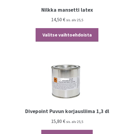
Nilkka mansetti latex
14,50
€
sis. alv 25,5
Tällä
Valitse vaihtoehdoista
tuotteella
on
useampi
muunnelma.
Voit
tehdä
valinnat
tuotteen
sivulla.
Divepoint Puvun korjausliima 1,3 dl
15,80
€
sis. alv 25,5