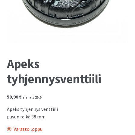
Kassalle
Apeks
tyhjennysventtiili
58,90
€
sis. alv 25,5
Apeks tyhjennys venttiili
puvun reikä 38 mm
Varasto loppu