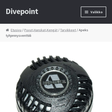
Divepoint
Siirry
Siirry
Valikko
navigointiin
sisältöön
Etusivu
Etusivu
/
Puvut,Hanskat,Kengät
/
Tarvikkeet
/ Apeks
tyhjennysventtiili
Tietosuojaseloste
Toimitusehdot
Yhteystiedot
Kauppa
Huolto
Ostoskori