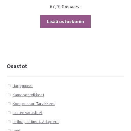
67,70
€
sis. alv 25,5
Lisää ostoskoriin
Osastot
Harppuunat
Kameratarvikkeet
Kompressori Tarvikkeet
Lasten varusteet
Letkut, Liittimet, Adapterit
Liivit