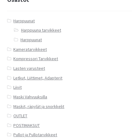
Harppuunat
Harppuuna tarvikkeet
Harppuunat
Kameratarvikkeet
Kompressori Tarvikkeet
Lasten varusteet
Letkut, Liittimet, Adapterit
Liivit
Maski Vahvuuksilla
Maskit, räpylät ja snorkkelit
OUTLET
POSTIMAKSUT
Pullot ja Pullotarvikkeet