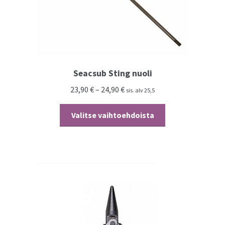
Seacsub Sting nuoli
23,90
€
–
24,90
€
sis. alv 25,5
Tällä
Valitse vaihtoehdoista
tuotteella
on
useampi
muunnelma.
Voit
tehdä
valinnat
tuotteen
sivulla.