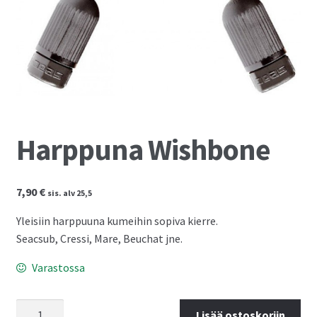
Kassalle
Harppuna Wishbone
7,90
€
sis. alv 25,5
Yleisiin harppuuna kumeihin sopiva kierre.
Seacsub, Cressi, Mare, Beuchat jne.
Varastossa
Harppuna
Lisää ostoskoriin