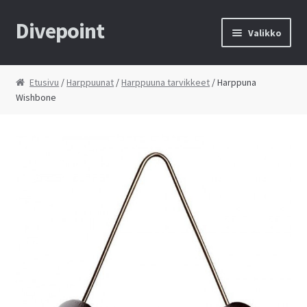
Divepoint
Siirry
Siirry
Valikko
navigointiin
sisältöön
Etusivu
Etusivu
/
Harppuunat
/
Harppuuna tarvikkeet
/ Harppuna
Wishbone
Tietosuojaseloste
Toimitusehdot
Yhteystiedot
Kauppa
Huolto
Ostoskori