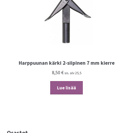
Harppuunan kärki 2-siipinen 7 mm kierre
8,50
€
sis. alv 25,5
Lue lisää
Osastot