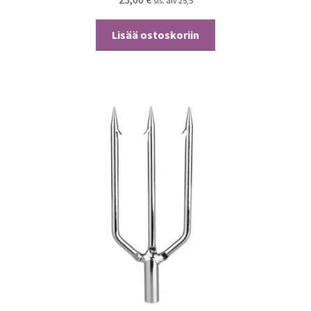
sis. alv 25,5
Lisää ostoskoriin