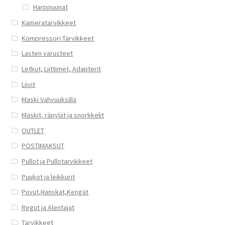
Harppuunat
Kameratarvikkeet
Kompressori Tarvikkeet
Lasten varusteet
Letkut, Liittimet, Adapterit
Liivit
Maski Vahvuuksilla
Maskit, räpylät ja snorkkelit
OUTLET
POSTIMAKSUT
Pullot ja Pullotarvikkeet
Puukot ja leikkurit
Puvut,Hanskat,Kengät
Regut ja Alentajat
Tarvikkeet