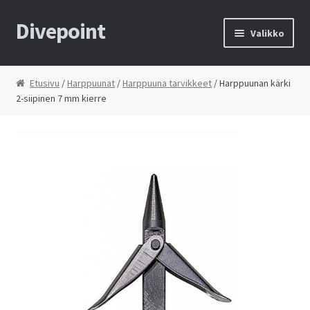
Divepoint
Siirry
Siirry
Valikko
navigointiin
sisältöön
Etusivu
Etusivu
/
Harppuunat
/
Harppuuna tarvikkeet
/ Harppuunan kärki
2-siipinen 7 mm kierre
Tietosuojaseloste
Toimitusehdot
Yhteystiedot
Kauppa
Huolto
Ostoskori