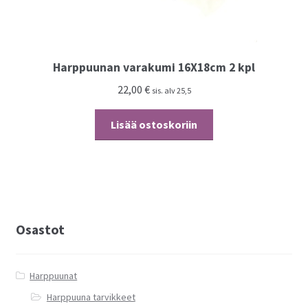
Harppuunan varakumi 16X18cm 2 kpl
22,00
€
sis. alv 25,5
Lisää ostoskoriin
Osastot
Harppuunat
Harppuuna tarvikkeet