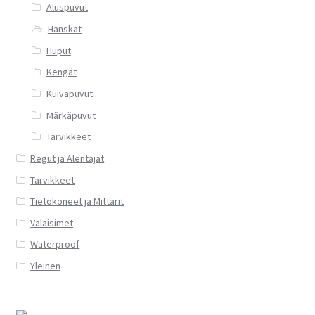
Aluspuvut
Hanskat
Huput
Kengät
Kuivapuvut
Märkäpuvut
Tarvikkeet
Regut ja Alentajat
Tarvikkeet
Tietokoneet ja Mittarit
Valaisimet
Waterproof
Yleinen