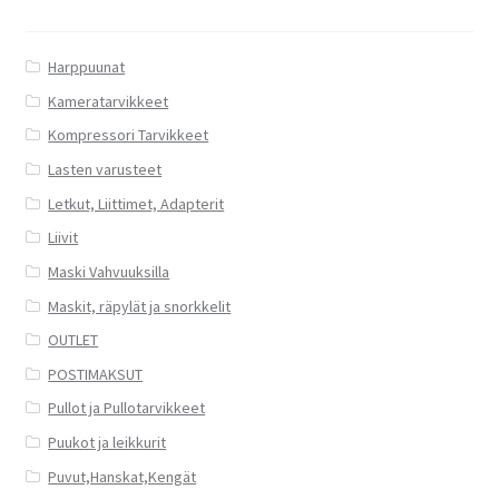
valinnat
tuotteen
sivulla.
Harppuunat
Kameratarvikkeet
Kompressori Tarvikkeet
Lasten varusteet
Letkut, Liittimet, Adapterit
Liivit
Maski Vahvuuksilla
Maskit, räpylät ja snorkkelit
OUTLET
POSTIMAKSUT
Pullot ja Pullotarvikkeet
Puukot ja leikkurit
Puvut,Hanskat,Kengät