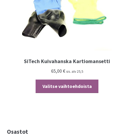
SiTech Kuivahanska Kartiomansetti
65,00
€
sis. alv 25,5
Tällä
Valitse vaihtoehdoista
tuotteella
on
useampi
muunnelma.
Voit
tehdä
Osastot