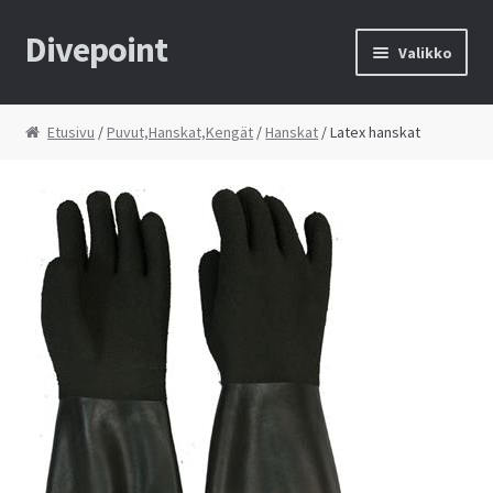
Divepoint
Siirry
Siirry
Valikko
navigointiin
sisältöön
Etusivu
Etusivu
/
Puvut,Hanskat,Kengät
/
Hanskat
/ Latex hanskat
Tietosuojaseloste
Toimitusehdot
Yhteystiedot
Kauppa
Huolto
Ostoskori