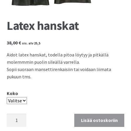
Kassalle
Latex hanskat
38,00
€
sis. alv 25,5
Aidot latex hanskat, todella pitoa löytyy ja pitkällä
molemmmin puolin sileällä varrella.
Sopii suoraan mansettirenkaisiin tai voidaan liimata
pukuun tms.
Koko
Latex
Lisää ostoskoriin
hanskat