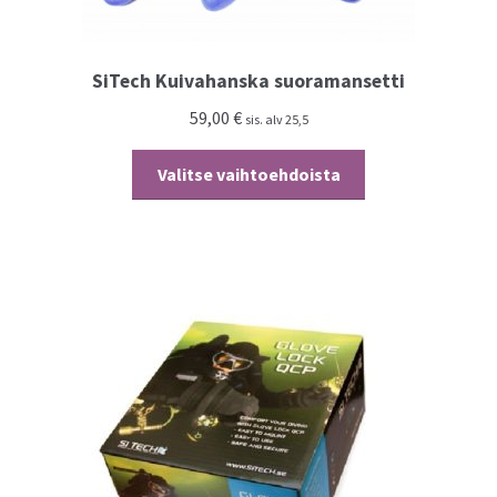
SiTech Kuivahanska suoramansetti
59,00
€
sis. alv 25,5
Tällä
Valitse vaihtoehdoista
tuotteella
on
useampi
muunnelma.
Voit
tehdä
valinnat
tuotteen
sivulla.