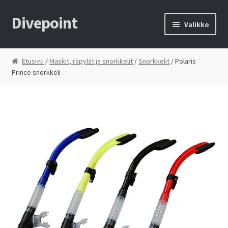
Divepoint
Siirry
Siirry
Valikko
navigointiin
sisältöön
Etusivu
Etusivu
/
Maskit, räpylät ja snorkkelit
/
Snorkkelit
/ Polaris
Prince snorkkeli
Tietosuojaseloste
Toimitusehdot
Yhteystiedot
Kauppa
Huolto
Ostoskori