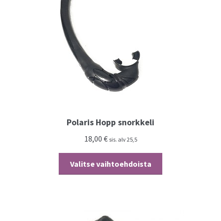
Polaris Hopp snorkkeli
18,00
€
sis. alv 25,5
Tällä
Valitse vaihtoehdoista
tuotteella
on
useampi
muunnelma.
Voit