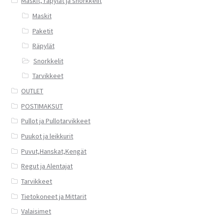
Maskit, räpylät ja snorkkelit
Maskit
Paketit
Räpylät
Snorkkelit
Tarvikkeet
OUTLET
POSTIMAKSUT
Pullot ja Pullotarvikkeet
Puukot ja leikkurit
Puvut,Hanskat,Kengät
Regut ja Alentajat
Tarvikkeet
Tietokoneet ja Mittarit
Valaisimet