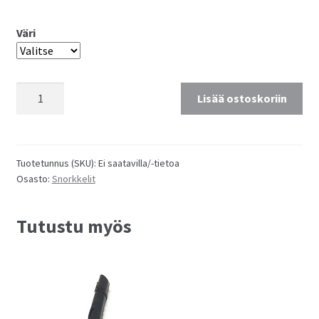
Väri
Polaris
Lisää ostoskoriin
Prince
snorkkeli
määrä
Tuotetunnus (SKU):
Ei saatavilla/-tietoa
Osasto:
Snorkkelit
Tutustu myös