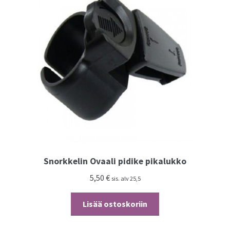
tehdä
valinnat
tuotteen
sivulla.
Snorkkelin Ovaali pidike pikalukko
5,50
€
sis. alv 25,5
Lisää ostoskoriin