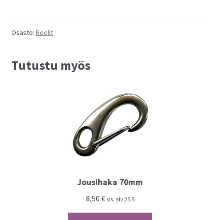
290
ft
määrä
Osasto:
Reelit
Tutustu myös
Jousihaka 70mm
8,50
€
sis. alv 25,5