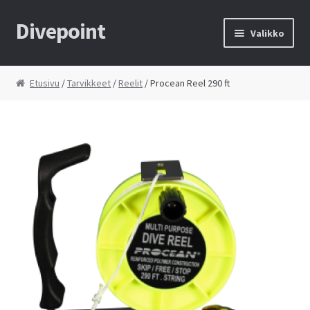
Divepoint
Siirry
Siirry
Valikko
navigointiin
sisältöön
Etusivu
Etusivu
/
Tarvikkeet
/
Reelit
/ Procean Reel 290 ft
Tietosuojaseloste
Toimitusehdot
Yhteystiedot
Kauppa
Huolto
Ostoskori