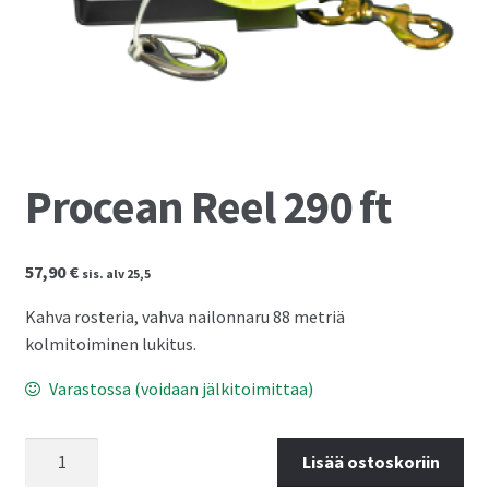
Kassalle
Procean Reel 290 ft
57,90
€
sis. alv 25,5
Kahva rosteria, vahva nailonnaru 88 metriä
kolmitoiminen lukitus.
Varastossa (voidaan jälkitoimittaa)
Procean
Lisää ostoskoriin
Reel