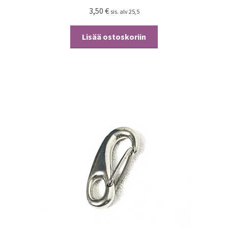
3,50
€
sis. alv 25,5
Lisää ostoskoriin