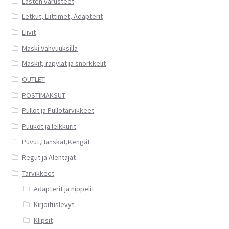
Lasten varusteet
Letkut, Liittimet, Adapterit
Liivit
Maski Vahvuuksilla
Maskit, räpylät ja snorkkelit
OUTLET
POSTIMAKSUT
Pullot ja Pullotarvikkeet
Puukot ja leikkurit
Puvut,Hanskat,Kengät
Regut ja Alentajat
Tarvikkeet
Adapterit ja nippelit
Kirjoituslevyt
Klipsit