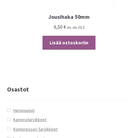
Jousihaka 50mm
6,50
€
sis. alv 25,5
Lisää ostoskoriin
Osastot
Harppuunat
Kameratarvikkeet
Kompressori Tarvikkeet