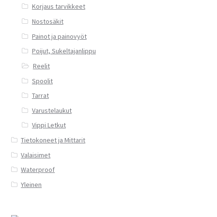
Korjaus tarvikkeet
Nostosäkit
Painot ja painovyöt
Poijut, Sukeltajanlippu
Reelit
Spoolit
Tarrat
Varustelaukut
Vippi Letkut
Tietokoneet ja Mittarit
Valaisimet
Waterproof
Yleinen