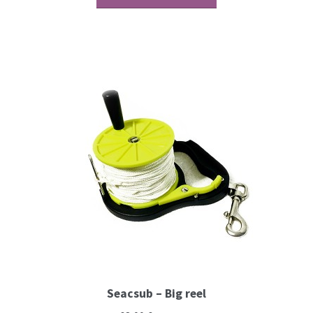
Seacsub – Big reel