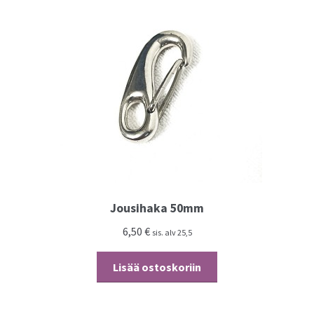
Jousihaka 50mm
6,50
€
sis. alv 25,5
Lisää ostoskoriin