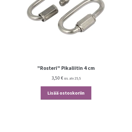
Kassalle
”Rosteri” Pikaliitin 4 cm
3,50
€
sis. alv 25,5
Lisää ostoskoriin