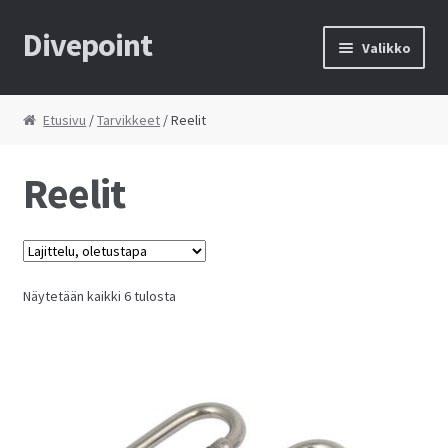
Divepoint
Siirry
Siirry
Valikko
navigointiin
sisältöön
Etusivu
Etusivu
/
Tarvikkeet
/ Reelit
Tietosuojaseloste
Reelit
Toimitusehdot
Yhteystiedot
Näytetään kaikki 6 tulosta
Kauppa
Huolto
Ostoskori