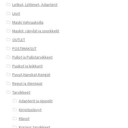
Letkut, Liittimet, Adapterit
Liivit
Maski Vahvuuksilla
Maskit, räpylät ja snorkkelit
OUTLET
POSTIMAKSUT
Pullot ja Pullotarvikkeet
Puukot ja leikkurit
Puvut,Hanskat,Kengät
Regut ja Alentajat
Tarvikkeet
Adapterit ja nippelit
Kirjoituslevyt
Klipsit
Korjaus tarvikkeet