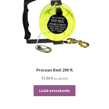
Procean Reel 290 ft
57,90
€
sis. alv 25,5
Lisää ostoskoriin