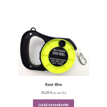
Reel 45m
35,00
€
sis. alv 25,5
Lisää ostoskoriin