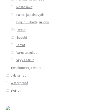
Nostosäkit
Painot ja painovyöt
Poijut, Sukeltajanlippu
Reelit
Spoolit
Tarrat
Varustelaukut
Vippi Letkut
Tietokoneet ja Mittarit
Valaisimet
Waterproof
Yleinen