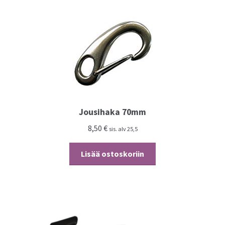
Jousihaka 70mm
8,50
€
sis. alv 25,5
Lisää ostoskoriin