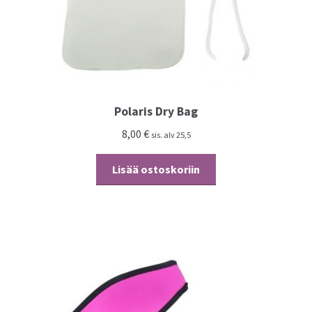
Polaris Dry Bag
8,00
€
sis. alv 25,5
Lisää ostoskoriin