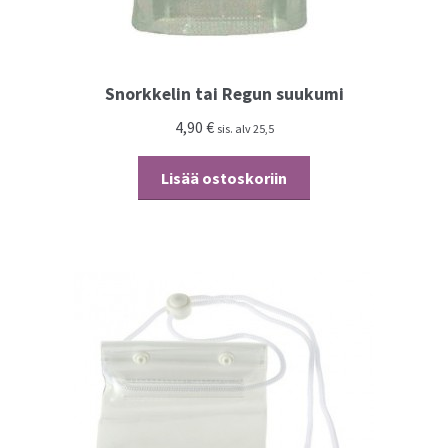
Snorkkelin tai Regun suukumi
4,90
€
sis. alv 25,5
Lisää ostoskoriin