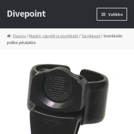
Divepoint
Siirry
Siirry
Valikko
navigointiin
sisältöön
Etusivu
Etusivu
/
Maskit, räpylät ja snorkkelit
/
Tarvikkeet
/ Snorkkelin
pidike pikalukko
Tietosuojaseloste
Toimitusehdot
Yhteystiedot
Kauppa
Huolto
Ostoskori