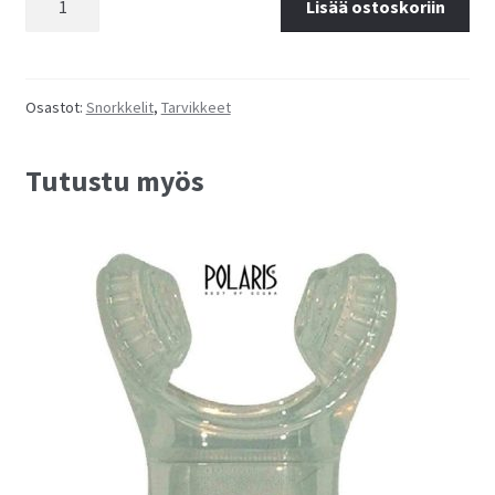
Lisää ostoskoriin
pidike
pikalukko
määrä
Osastot:
Snorkkelit
,
Tarvikkeet
Tutustu myös