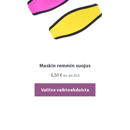
Maskin remmin suojus
6,50
€
sis. alv 25,5
Tällä
Valitse vaihtoehdoista
tuotteella
on
useampi
muunnelma.
Voit