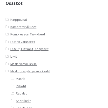
tehdä
Osastot
valinnat
tuotteen
sivulla.
Harppuunat
Kameratarvikkeet
Kompressori Tarvikkeet
Lasten varusteet
Letkut, Liittimet, Adapterit
Liivit
Maski Vahvuuksilla
Maskit, räpylät ja snorkkelit
Maskit
Paketit
Räpylät
Snorkkelit