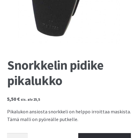
Kassalle
Snorkkelin pidike
pikalukko
5,50
€
sis. alv 25,5
Pikalukon ansiosta snorkkeli on helppo irroittaa maskista.
Tämä malli on pyöreälle putkelle.
Snorkkelin