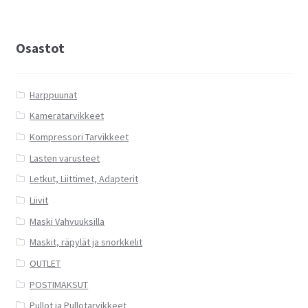
Osastot
Harppuunat
Kameratarvikkeet
Kompressori Tarvikkeet
Lasten varusteet
Letkut, Liittimet, Adapterit
Liivit
Maski Vahvuuksilla
Maskit, räpylät ja snorkkelit
OUTLET
POSTIMAKSUT
Pullot ja Pullotarvikkeet