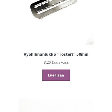
sivulla.
Vyöhihnanlukko ”rosteri” 50mm
3,20
€
sis. alv 25,5
Lue lisää