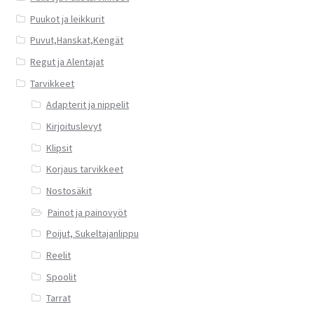
Puukot ja leikkurit
Puvut,Hanskat,Kengät
Regut ja Alentajat
Tarvikkeet
Adapterit ja nippelit
Kirjoituslevyt
Klipsit
Korjaus tarvikkeet
Nostosäkit
Painot ja painovyöt
Poijut, Sukeltajanlippu
Reelit
Spoolit
Tarrat