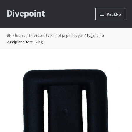
Divepoint
Siirry
Siirry
Valikko
navigointiin
sisältöön
Etusivu
Etusivu
/
Tarvikkeet
/
Painot ja painovyöt
/ Lyijypaino
kumipinnoitettu 2 Kg
Tietosuojaseloste
Toimitusehdot
Yhteystiedot
Kauppa
Huolto
Ostoskori