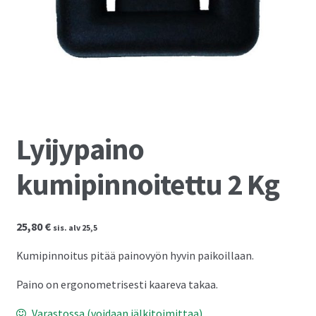
Kassalle
Lyijypaino
kumipinnoitettu 2 Kg
25,80
€
sis. alv 25,5
Kumipinnoitus pitää painovyön hyvin paikoillaan.
Paino on ergonometrisesti kaareva takaa.
Varastossa (voidaan jälkitoimittaa)