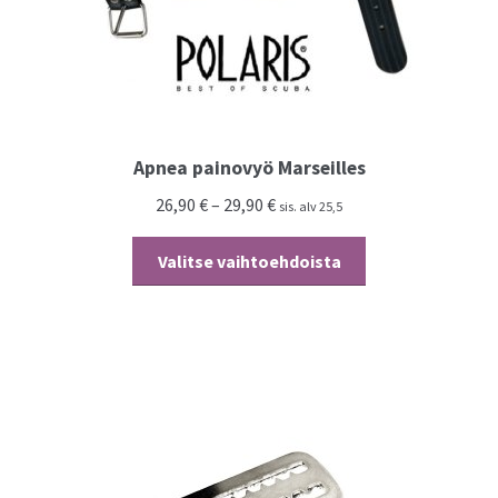
Apnea painovyö Marseilles
26,90
€
–
29,90
€
sis. alv 25,5
Tällä
Valitse vaihtoehdoista
tuotteella
on
useampi
muunnelma.
Voit
tehdä
valinnat
tuotteen