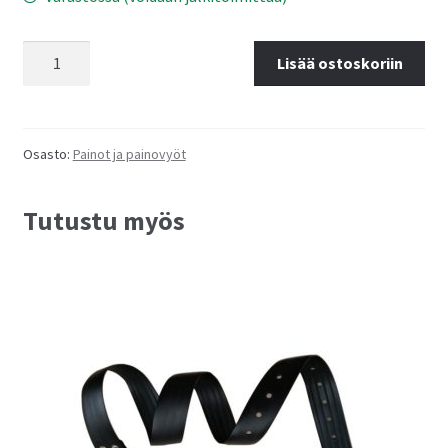
Lyijypaino
Lisää ostoskoriin
kumipinnoitettu
2
Kg
määrä
Osasto:
Painot ja painovyöt
Tutustu myös