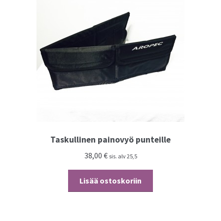
Taskullinen painovyö punteille
38,00
€
sis. alv 25,5
Lisää ostoskoriin