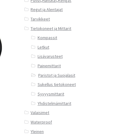
Puvut,Hanskat,Kengät
Regut ja Alentajat
Tarvikkeet
Tietokoneet ja Mittarit
Kompassit
Letkut
Lisävarusteet
Painemittarit
Paristot ja Suojalasit
Sukellus tietokoneet
Syvyysmittarit
Yhdistelmämittarit
Valaisimet
Waterproof
Yleinen