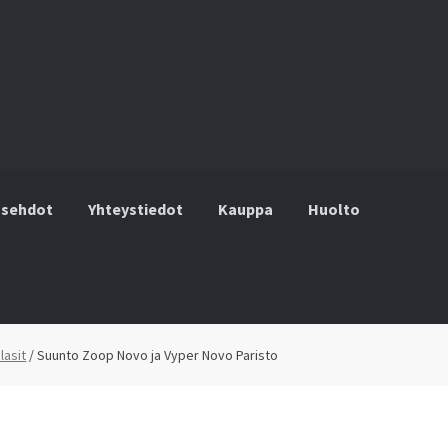
usehdot
Yhteystiedot
Kauppa
Huolto
hteystiedot
Kauppa
Huolto
Ostoskori
Kassalle
lasit
/ Suunto Zoop Novo ja Vyper Novo Paristo