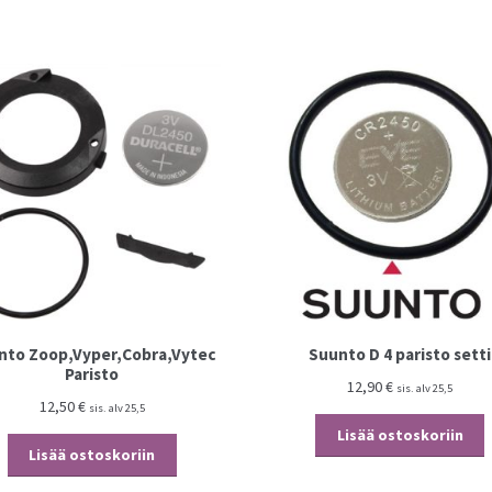
määrä
nto Zoop,Vyper,Cobra,Vytec
Suunto D 4 paristo setti
Paristo
12,90
€
sis. alv 25,5
12,50
€
sis. alv 25,5
Lisää ostoskoriin
Lisää ostoskoriin