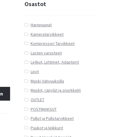
Osastot
Harppuunat
Kameratarvikkeet
Kompressori Tarvikkeet
Lasten varusteet
Letkut, Liittimet, Adapterit
Liivit
Maski Vahvuuksilla
Maskit, räpylät ja snorkkelit
in
OUTLET
POSTIMAKSUT
Pullot ja Pullotarvikkeet
Puukot ja leikkurit