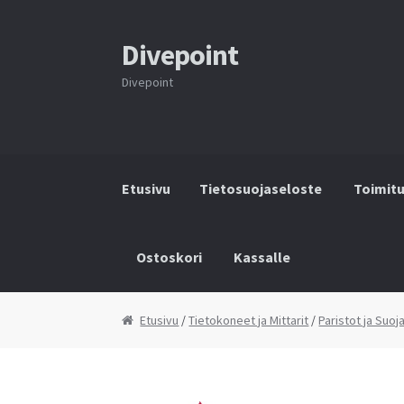
Divepoint
Siirry
Siirry
navigointiin
sisältöön
Divepoint
Etusivu
Tietosuojaseloste
Toimit
Ostoskori
Kassalle
Etusivu
Tietosuojaseloste
Toimitusehdot
Y
Etusivu
/
Tietokoneet ja Mittarit
/
Paristot ja Suoja