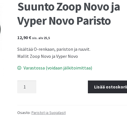
Suunto Zoop Novo ja
Vyper Novo Paristo
12,90
€
sis. alv 25,5
Sisältää O-renkaan, pariston ja ruuvit.
Mallit Zoop Novo ja Vyper Novo
Varastossa (voidaan jälkitoimittaa)
Suunto
Lisää ostoskori
Zoop
Novo
ja
Vyper
Osasto:
Paristot ja Suojalasit
Novo
Paristo