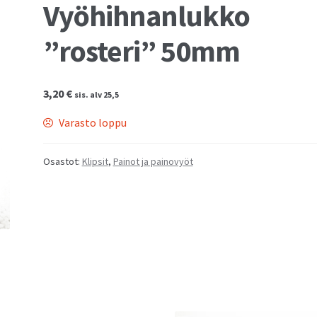
Vyöhihnanlukko
”rosteri” 50mm
3,20
€
sis. alv 25,5
Varasto loppu
Osastot:
Klipsit
,
Painot ja painovyöt