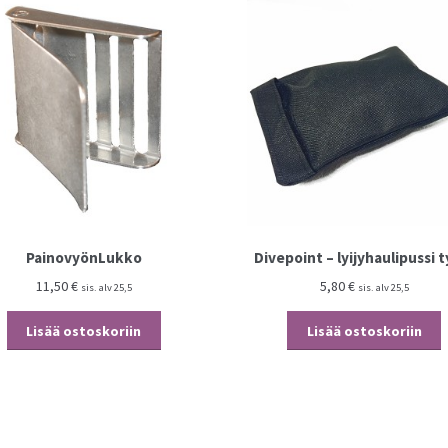
PainovyönLukko
Divepoint – lyijyhaulipussi t
11,50
€
5,80
€
sis. alv 25,5
sis. alv 25,5
Lisää ostoskoriin
Lisää ostoskoriin