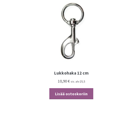
Lukkohaka 12 cm
10,90
€
sis. alv 25,5
Lisää ostoskoriin