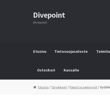
Divepoint
Siirry
Siirry
navigointiin
sisältöön
Divepoint
Etusivu
Tietosuojaseloste
Toimit
Ostoskori
Kassalle
Etusivu
Tietosuojaseloste
Toimitusehdot
Y
Etusivu
/
Tarvikkeet
/
Painot ja painovyöt
/ Vyöhih