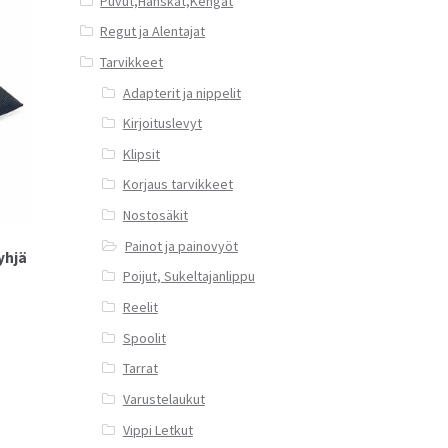
Puvut,Hanskat,Kengät
Regut ja Alentajat
Tarvikkeet
Adapterit ja nippelit
Kirjoituslevyt
Klipsit
Korjaus tarvikkeet
Nostosäkit
Painot ja painovyöt
yhjä
Poijut, Sukeltajanlippu
Reelit
Spoolit
Tarrat
Varustelaukut
Vippi Letkut