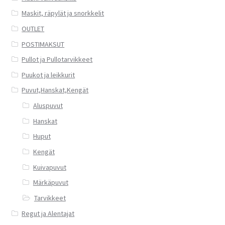
Maskit, räpylät ja snorkkelit
OUTLET
POSTIMAKSUT
Pullot ja Pullotarvikkeet
Puukot ja leikkurit
Puvut,Hanskat,Kengät
Aluspuvut
Hanskat
Huput
Kengät
Kuivapuvut
Märkäpuvut
Tarvikkeet
Regut ja Alentajat