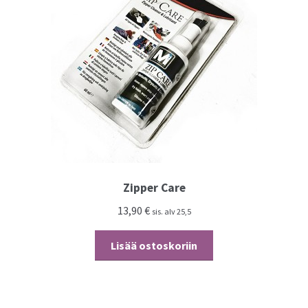
Zipper Care
13,90
€
sis. alv 25,5
Lisää ostoskoriin