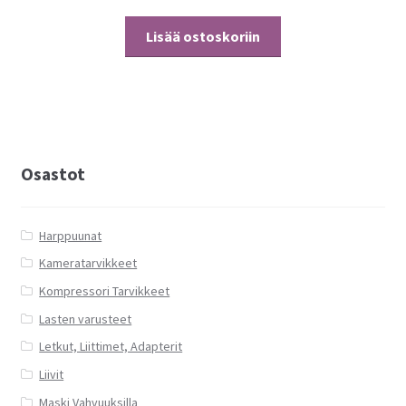
Lisää ostoskoriin
Osastot
Harppuunat
Kameratarvikkeet
Kompressori Tarvikkeet
Lasten varusteet
Letkut, Liittimet, Adapterit
Liivit
Maski Vahvuuksilla