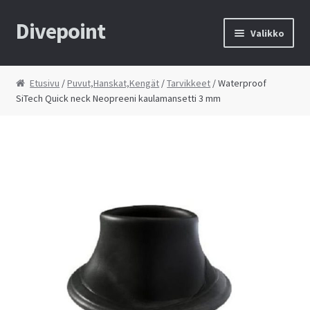
Divepoint
Siirry
Siirry
Valikko
navigointiin
sisältöön
Etusivu
Etusivu
/
Puvut,Hanskat,Kengät
/
Tarvikkeet
/ Waterproof
SiTech Quick neck Neopreeni kaulamansetti 3 mm
Tietosuojaseloste
Toimitusehdot
Yhteystiedot
Kauppa
Huolto
Ostoskori