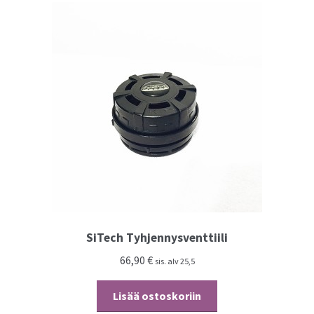
SiTech Tyhjennysventtiili
66,90
€
sis. alv 25,5
Lisää ostoskoriin