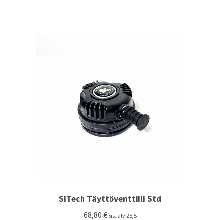
SiTech Täyttöventtiili Std
68,80
€
sis. alv 25,5