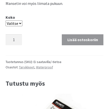
Mansetin voi myös liimata pukuun.
Koko
Waterproof
Lisää ostoskoriin
SiTech
Quick
neck
Neopreeni
Tuotetunnus (SKU):
Ei saatavilla/-tietoa
Osastot:
Tarvikkeet
,
Waterproof
kaulamansetti
3
mm
Tutustu myös
määrä