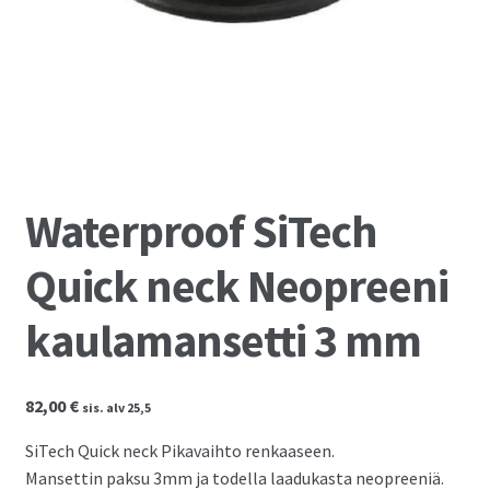
Kassalle
Waterproof SiTech
Quick neck Neopreeni
kaulamansetti 3 mm
82,00
€
sis. alv 25,5
SiTech Quick neck Pikavaihto renkaaseen.
Mansettin paksu 3mm ja todella laadukasta neopreeniä.