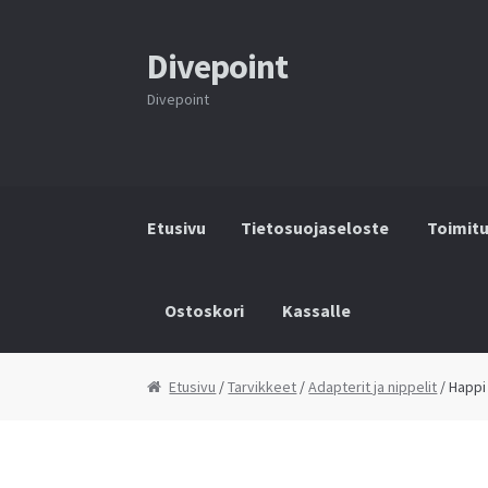
Divepoint
Siirry
Siirry
navigointiin
sisältöön
Divepoint
Etusivu
Tietosuojaseloste
Toimit
Ostoskori
Kassalle
Etusivu
Tietosuojaseloste
Toimitusehdot
Y
Etusivu
/
Tarvikkeet
/
Adapterit ja nippelit
/ Happi