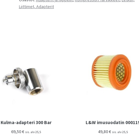
Liittimet, Adapterit
määrä
Kulma-adapteri 300 Bar
L&W imusuodatin 00011
69,50
€
49,80
€
sis. alv 25,5
sis. alv 25,5