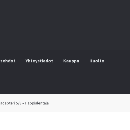
usehdot
Yhteystiedot
Kauppa
Huolto
hteystiedot
Kauppa
Huolto
Ostoskori
Kassalle
 adapteri 5/8 – Happialentaja