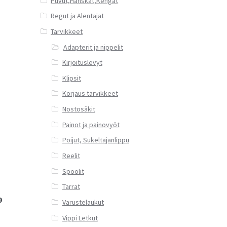
Puvut,Hanskat,Kengät
Regut ja Alentajat
Tarvikkeet
Adapterit ja nippelit
Kirjoituslevyt
Klipsit
Korjaus tarvikkeet
Nostosäkit
Painot ja painovyöt
Poijut, Sukeltajanlippu
Reelit
Spoolit
Tarrat
9
Varustelaukut
Vippi Letkut