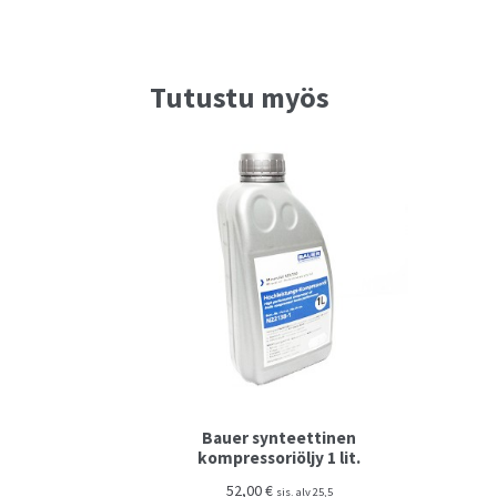
Tutustu myös
Bauer synteettinen
kompressoriöljy 1 lit.
52,00
€
sis. alv 25,5