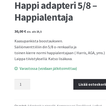
Happi adapteri 5/8 –
Happialentaja
30,00
€
sis. alv 25,5
Kaasupankista boostaukseen.
Säiliönventtiiliin din 5/8 o-renkaalla ja
toinen kierre normi happialentajaan ( Harris, AGA, yms.)
Laippa tiivistyksellä. Katso lisäkuva.
Varastossa (voidaan jälkitoimittaa)
Happi
Lisää ostoskori
adapteri
5/8
-
Happialentaja
Osastot:
Adapterit ja nippelit
,
Kompressori Tarvikkeet
,
Letkut,