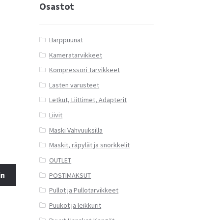
Osastot
Harppuunat
Kameratarvikkeet
Kompressori Tarvikkeet
Lasten varusteet
Letkut, Liittimet, Adapterit
Liivit
Maski Vahvuuksilla
Maskit, räpylät ja snorkkelit
OUTLET
in
POSTIMAKSUT
Pullot ja Pullotarvikkeet
Puukot ja leikkurit