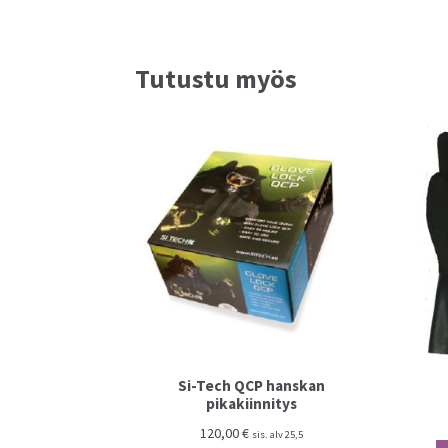
Tutustu myös
Si-Tech QCP hanskan
pikakiinnitys
120,00
€
sis. alv 25,5