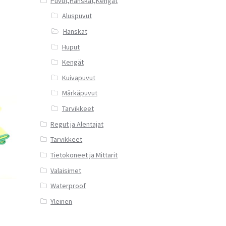
Puvut,Hanskat,Kengät
Aluspuvut
Hanskat
Huput
Kengät
Kuivapuvut
Märkäpuvut
Tarvikkeet
Regut ja Alentajat
Tarvikkeet
Tietokoneet ja Mittarit
Valaisimet
Waterproof
Yleinen