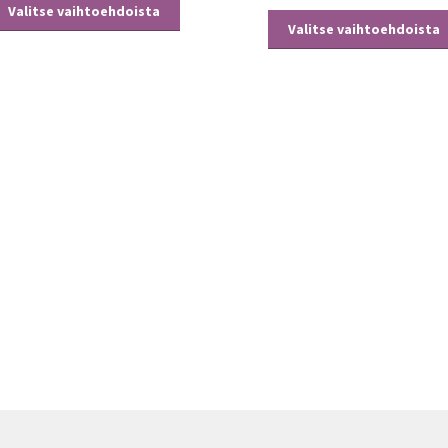
Tällä
Valitse vaihtoehdoista
tuotteella
Valitse vaihtoehdoista
on
useampi
muunnelma.
Voit
tehdä
valinnat
tuotteen
sivulla.