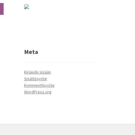
Tällä
tuotteella
on
useampi
muunnelma.
Voit
tehdä
Meta
valinnat
tuotteen
sivulla.
Kirjaudu sisään
Sisältösyöte
Kommenttisyöte
WordPress.org