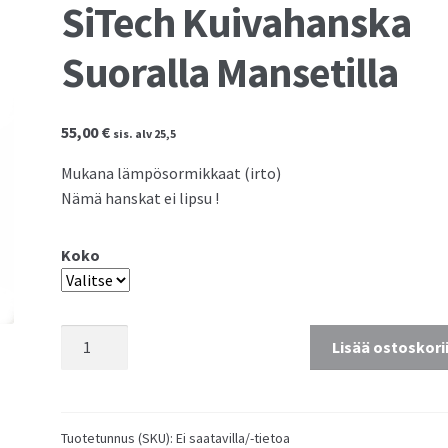
SiTech Kuivahanska
Suoralla Mansetilla
55,00
€
sis. alv 25,5
Mukana lämpösormikkaat (irto)
Nämä hanskat ei lipsu !
Koko
SiTech
Lisää ostoskori
Kuivahanska
Suoralla
Mansetilla
määrä
Tuotetunnus (SKU):
Ei saatavilla/-tietoa