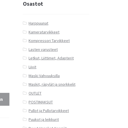
Osastot
Harppuunat
Kameratarvikkeet
Kompressori Tarvikkeet
Lasten varusteet
Letkut, Liittimet, Adapterit
Liivit
Maski Vahvuuksilla
Maskit, räpylät ja snorkkelit
OUTLET
in
POSTIMAKSUT
Pullot ja Pullotarvikkeet
Puukot ja leikkurit