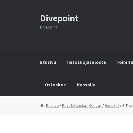
Divepoint
Siirry
Siirry
navigointiin
sisältöön
Divepoint
Etusivu
Tietosuojaseloste
Toimit
Ostoskori
Kassalle
Etusivu
Tietosuojaseloste
Toimitusehdot
Y
Etusivu
/
Puvut,Hanskat,Kengät
/
Hanskat
/ SiTec