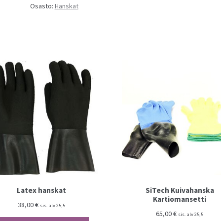
Osasto:
Hanskat
Latex hanskat
SiTech Kuivahanska
Kartiomansetti
38,00
€
sis. alv 25,5
65,00
€
sis. alv 25,5