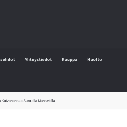
usehdot
Yhteystiedot
Kauppa
Huolto
hteystiedot
Kauppa
Huolto
Ostoskori
Kassalle
h Kuivahanska Suoralla Mansetilla