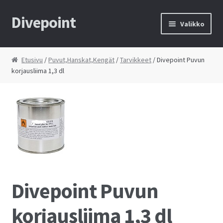
Divepoint
Siirry
Siirry
Valikko
navigointiin
sisältöön
Etusivu
Etusivu
/
Puvut,Hanskat,Kengät
/
Tarvikkeet
/ Divepoint Puvun
korjausliima 1,3 dl
Tietosuojaseloste
Toimitusehdot
Yhteystiedot
Kauppa
Huolto
Divepoint Puvun
Ostoskori
korjausliima 1,3 dl