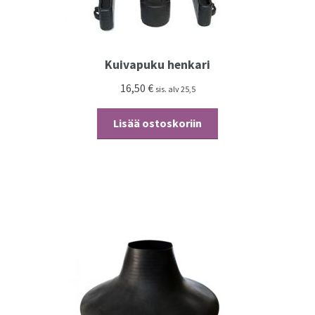
Kuivapuku henkari
16,50
€
sis. alv 25,5
Lisää ostoskoriin