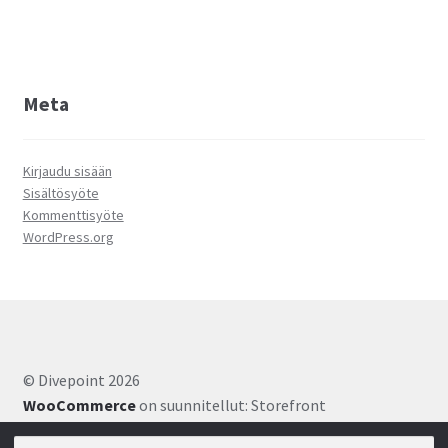
Meta
Kirjaudu sisään
Sisältösyöte
Kommenttisyöte
WordPress.org
© Divepoint 2026
WooCommerce
on suunnitellut: Storefront
Etsi: