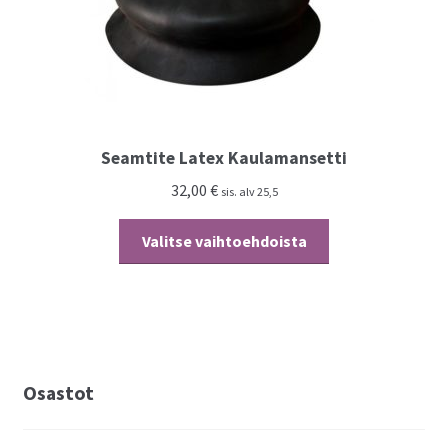
Seamtite Latex Kaulamansetti
32,00
€
sis. alv 25,5
Tällä
Valitse vaihtoehdoista
tuotteella
on
useampi
muunnelma.
Voit
tehdä
Osastot
valinnat
tuotteen