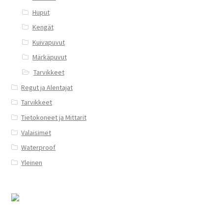
Huput
Kengät
Kuivapuvut
Märkäpuvut
Tarvikkeet
Regut ja Alentajat
Tarvikkeet
Tietokoneet ja Mittarit
Valaisimet
Waterproof
Yleinen