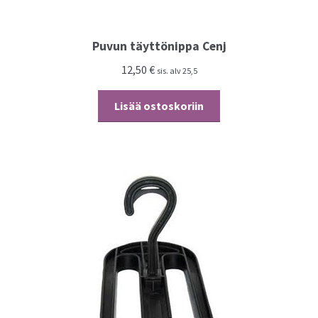
Puvun täyttönippa Cenj
12,50
€
sis. alv 25,5
Lisää ostoskoriin