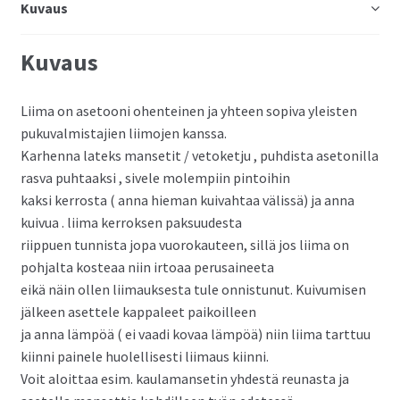
Kuvaus
Kuvaus
Liima on asetooni ohenteinen ja yhteen sopiva yleisten
pukuvalmistajien liimojen kanssa.
Karhenna lateks mansetit / vetoketju , puhdista asetonilla
rasva puhtaaksi , sivele molempiin pintoihin
kaksi kerrosta ( anna hieman kuivahtaa välissä) ja anna
kuivua . liima kerroksen paksuudesta
riippuen tunnista jopa vuorokauteen, sillä jos liima on
pohjalta kosteaa niin irtoaa perusaineeta
eikä näin ollen liimauksesta tule onnistunut. Kuivumisen
jälkeen asettele kappaleet paikoilleen
ja anna lämpöä ( ei vaadi kovaa lämpöä) niin liima tarttuu
kiinni painele huolellisesti liimaus kiinni.
Voit aloittaa esim. kaulamansetin yhdestä reunasta ja