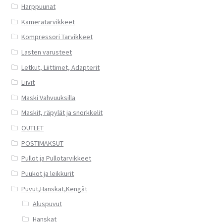
sivulla.
Harppuunat
Kameratarvikkeet
Kompressori Tarvikkeet
Lasten varusteet
Letkut, Liittimet, Adapterit
Liivit
Maski Vahvuuksilla
Maskit, räpylät ja snorkkelit
OUTLET
POSTIMAKSUT
Pullot ja Pullotarvikkeet
Puukot ja leikkurit
Puvut,Hanskat,Kengät
Aluspuvut
Hanskat