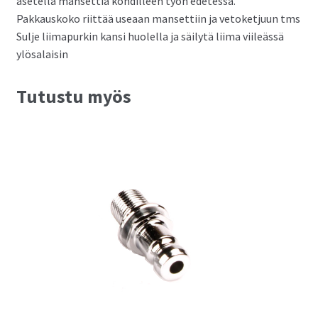
asetella mansettia kohdilleen työn edetessä.
Pakkauskoko riittää useaan mansettiin ja vetoketjuun tms
Sulje liimapurkin kansi huolella ja säilytä liima viileässä
ylösalaisin
Tutustu myös